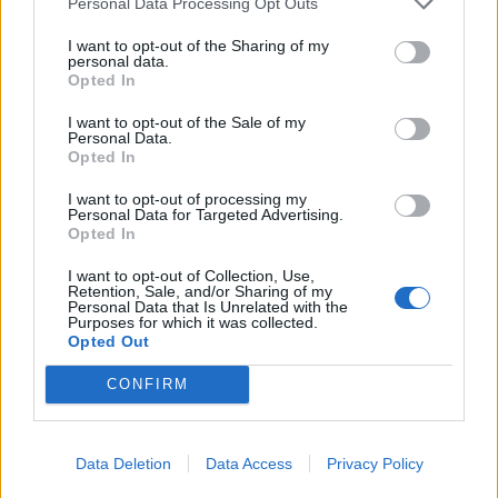
Universitario.
Personal Data Processing Opt Outs
I want to opt-out of the Sharing of my
personal data.
Opted In
I want to opt-out of the Sale of my
Personal Data.
Guaguas Municipales patrocina
Opted In
‘Moby Dick’, espectáculo con el que
I want to opt-out of processing my
arranca la nueva temporada del
Personal Data for Targeted Advertising.
Opted In
Teatro Cuyás
I want to opt-out of Collection, Use,
26/09/2018
Retention, Sale, and/or Sharing of my
La empresa Guaguas Municipales patrocina ‘Moby Dick’,
Personal Data that Is Unrelated with the
Purposes for which it was collected.
obra de Herman Melville adaptada por Juan Cavestany,
Opted Out
dirigida por Andrés Lima y protagonizada por José María
Pou y con la que este fin de semana (viernes y sábado a
CONFIRM
las 20.30 horas) arranca la nueva temporada del Teatro
Cuyás. La colaboración entre ambas entidades se
enmarca a su vez en un convenio que ha sido ratificado
por el concejal de Transporte de Las Palmas de Gran
Data Deletion
Data Access
Privacy Policy
Canaria, José Eduardo Ramírez, y el consejero de