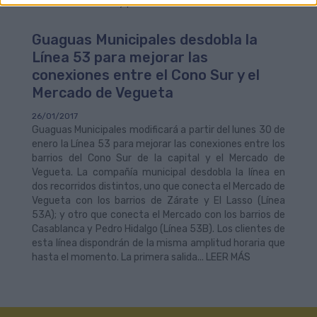
Cultura del Cabildo y presidente de la... LEER MÁS
Guaguas Municipales desdobla la
Línea 53 para mejorar las
conexiones entre el Cono Sur y el
Mercado de Vegueta
26/01/2017
Guaguas Municipales modificará a partir del lunes 30 de
enero la Línea 53 para mejorar las conexiones entre los
barrios del Cono Sur de la capital y el Mercado de
Vegueta. La compañía municipal desdobla la línea en
dos recorridos distintos, uno que conecta el Mercado de
Vegueta con los barrios de Zárate y El Lasso (Línea
53A); y otro que conecta el Mercado con los barrios de
Casablanca y Pedro Hidalgo (Línea 53B). Los clientes de
esta línea dispondrán de la misma amplitud horaria que
hasta el momento. La primera salida... LEER MÁS