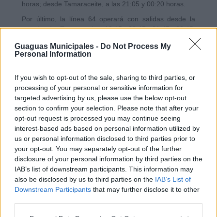
horas; desde Tamaraceite, a las 21:05 y 00:20 horas.
Por último, la línea 64 operará con salidas desde la
parada de Teatro a las 19:45, 20:45, 21:45, 22:45,
00:00, 01:00 y 02:00 horas. Las últimas salidas de esta
Guaguas Municipales -
Do Not Process My
línea desde el Cono-Sur se producirán a las 20:30,
Personal Information
21:30, 22:30, 23:00, 00:45, 01:45 y 02:45 horas. La
información esquematizada se puede encontrar en la
If you wish to opt-out of the sale, sharing to third parties, or
tabla de horarios adjunta.
processing of your personal or sensitive information for
En relación a las modificaciones horarias durante la
targeted advertising by us, please use the below opt-out
Navidad, Guaguas Municipales informa que la Línea 25
section to confirm your selection. Please note that after your
(Auditorio-Campus Universitario) prestará desde hasta
opt-out request is processed you may continue seeing
el Campus de Tafira, a diferencia de lo ocurrido años
interest-based ads based on personal information utilized by
anteriores. Los días 24 y 31 de diciembre operarán
us or personal information disclosed to third parties prior to
entre el Guiniguada y Auditorio como ocurre todos los
your opt-out. You may separately opt-out of the further
domingos y festivos del año. La Línea 48 tampoco va a
disclosure of your personal information by third parties on the
suspender el servicio como ha ocurrido en años
IAB’s list of downstream participants. This information may
anteriores. Esta línea mantiene su horario habitual pero
also be disclosed by us to third parties on the
IAB’s List of
no presta servicio en domingos y festivos. Por último, la
Downstream Participants
that may further disclose it to other
Línea 26 tampoco modificará durante las vacaciones
third parties.
navideñas su oferta entre Santa Catalina y el Campus