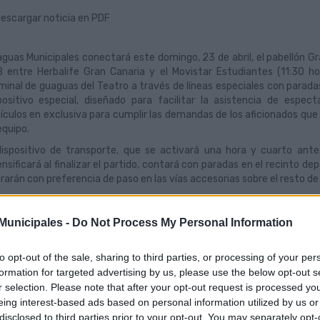
escargar noticia en PDF
guas Municipales conectará este domingo, 23 de abril, el pabellón Gra
 entre Herbalife Gran Canaria y el Movistar Estudiantes (11:30 ho
minal de guaguas del Teatro a través de líneas especiales con paradas
positivo especial, diseñado para facilitar la asistencia de espec
ículos en exclusiva para cumplir las demandas de los aficionados que
equipo.
dispositivo de transporte, que se activará una hora y cuarto ante
ensificará al finalizar el partido, contará con paradas en el recinto d
rarán con preferencia de paso en las vías accesorias sobre el resto de 
servicio de líneas exclusivas, con paradas intermedias al objeto de am
tos de origen, Plaza Manuel Becerra (en el Puerto) y terminal de gua
unicipales -
Do Not Process My Personal Information
arios de salida a las 10:15 y 10:45 horas.
línea especial ‘Gran Canaria Arena’, con salida en la Plaza Manuel Bece
to opt-out of the sale, sharing to third parties, or processing of your per
drá paradas intermedias en Juan Rejón, Albareda, Santa Catalina,
formation for targeted advertising by us, please use the below opt-out s
nida de Escaleritas, La Feria y Las Borreras hasta la parada final en el
r selection. Please note that after your opt-out request is processed y
verá en vacío hacia el Puerto para seguir trasladando aficionados has
eing interest-based ads based on personal information utilized by us or
 su parte, el servicio especial, que comienza desde la terminal de gua
disclosed to third parties prior to your opt-out. You may separately opt-