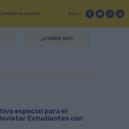
Facebook
Twitter
Instag
Yo
ATENCIÓN AL CLIENTE
ES
|
EN
¿A DÓNDE VAS?
ivo especial para el
Movistar Estudiantes con