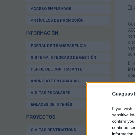
D
ACCESO EMPLEADOS
ARTÍCULOS DE PROMOCIÓN
Gua
ACB
INFORMACIÓN
ter
dis
PORTAL DE TRANSPARENCIA
veh
su 
SISTEMA INTEGRADO DE GESTIÓN
El 
PERFIL DEL CONTRATANTE
int
ope
ANÚNCIATE EN GUAGUAS
El 
pun
VISITAS ESCOLARES
Guaguas M
hor
ENLACES DE INTERÉS
La 
If you wish 
ten
sensitive in
PROYECTOS
Ave
confirm you
vol
continue se
CIVITAS DESTINATIONS
Por
information 