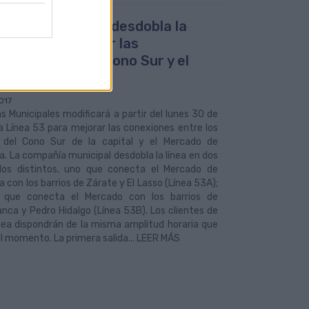
uas Municipales desdobla la
a 53 para mejorar las
xiones entre el Cono Sur y el
ado de Vegueta
017
 Municipales modificará a partir del lunes 30 de
a Línea 53 para mejorar las conexiones entre los
s del Cono Sur de la capital y el Mercado de
. La compañía municipal desdobla la línea en dos
idos distintos, uno que conecta el Mercado de
 con los barrios de Zárate y El Lasso (Línea 53A);
 que conecta el Mercado con los barrios de
nca y Pedro Hidalgo (Línea 53B). Los clientes de
nea dispondrán de la misma amplitud horaria que
l momento. La primera salida... LEER MÁS