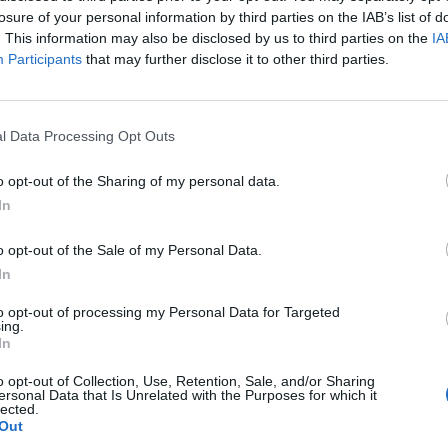
Línea 91-, transitará por Avenida Rafael Cabrera, Muelle de Las Palmas,
losure of your personal information by third parties on the IAB’s list of
gen de Lourdes, Carretera de Mata, Carretera General del Norte, Vía d
. This information may also be disclosed by us to third parties on the
IA
ia, Avenida de La Feria, Las Borreras y finalizará en la parada del ‘Gran 
Participants
that may further disclose it to other third parties.
 vez concluya el encuentro, las guaguas esperarán en la parada espe
uillas) a los aficionados para hacer el trayecto inverso y devolver
artiendo, entre la Plaza Manuel Becerra y Teatro, según la demand
l Data Processing Opt Outs
ías para embarcar a nuevos viajeros.
 oferta de transporte
o opt-out of the Sharing of my personal data.
más, durante este domingo, las expediciones de Guaguas Municip
In
vicios regulares de la Línea 26 (Santa Catalina-Campus Universitario),
 se encuentran operativas la Línea 44 (Santa Catalina-Isla Perdida);
o opt-out of the Sale of my Personal Data.
ne paradas en la Avenida Pintor Felo Monzón. Desde el Teatro, además d
In
 dispone de parada cercana al área deportiva de Siete Palmas. Tod
ción Tu línea de la página web guaguas.com o a través de la aplicación
to opt-out of processing my Personal Data for Targeted
ing.
guas Municipales recomienda el uso de transporte público para la as
In
 afluencia cercana a los 8.000 espectadores. Por ello recuerda que 
ticulares, hacia un mismo punto de la ciudad y en un mismo momento
o opt-out of Collection, Use, Retention, Sale, and/or Sharing
a, donde el transporte público gozará de preferencia de paso.
ersonal Data that Is Unrelated with the Purposes for which it
lected.
Out