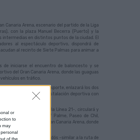
n Canaria Arena, escenario del partido de la Liga
ras), con la plaza Manuel Becerra (Puerto) y la
 intermedias en distintos puntos de la ciudad. El
tadores al espectáculo deportivo, dispondrá de
 acudan al recinto de Siete Palmas para animar a
s de iniciarse el encuentro de baloncesto y se
eportivo del Gran Canaria Arena, donde las guaguas
vehículos en tráfico.
pliar la cobertura de transporte, enlazará los dos
guas del Teatro, con la instalación deportiva con
rra –similar a la ruta de la Línea 21-, circulará y
sonal or
 Juan Manuel Durán, Olof Palme, Paseo de Chil,
ection to
 interior del recinto del Gran Canaria Arena, donde
ou may
ta Siete Palmas.
 personal
guas del Teatro Pérez Galdós –similar a la ruta de
out of the