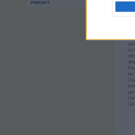
PODCAST
Gu
‘M
ar
Te
26/
La 
obr
dir
Pou
las
Cuy
enm
por
Can
Cul