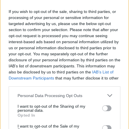
Luna-3.
If you wish to opt-out of the sale, sharing to third parties, or
Las líneas 2, 22 y 81 finalizarán sus trayectos en la
processing of your personal or sensitive information for
parada de la calle Galicia, a la altura de la antigua
targeted advertising by us, please use the below opt-out
tienda de Babón. Luego retornarán por Juan Manuel
section to confirm your selection. Please note that after your
Durán González, Olof Palme, Néstor de La Torre, Mas
opt-out request is processed you may continue seeing
de Gaminde, Manuel González Martín y Pío XII.
interest-based ads based on personal information utilized by
Las líneas 17 y 25, en dirección sur, circularán también
us or personal information disclosed to third parties prior to
por Mas de Gaminde.
your opt-out. You may separately opt-out of the further
disclosure of your personal information by third parties on the
Las líneas 24 y 33 acabarán sus trayectos en la parada
IAB’s list of downstream participants. This information may
nº 305 (Paseo de Chil). El regreso lo realizarán
also be disclosed by us to third parties on the
IAB’s List of
circulando por la Plaza de España, León Tolstoi, Juan
Downstream Participants
that may further disclose it to other
Manuel Durán González y Olof Palme, dónde recuperan
third parties.
sus itinerarios oficiales.
La línea 21 circulará por su trayecto oficial hasta la
Personal Data Processing Opt Outs
parada nº 398, junto al Centro de Salud de Mesa y
I want to opt-out of the Sharing of my
López. Luego circulará por Olof Palme y Paseo de Chil,
personal data.
para terminar su trayecto en la parada 305.
Opted In
Los vehículos de la líneas 26, 44, 45, 47 y Luna-2 al
I want to opt-out of the Sale of my
llegar a la Plaza de España se desviarán por Néstor de