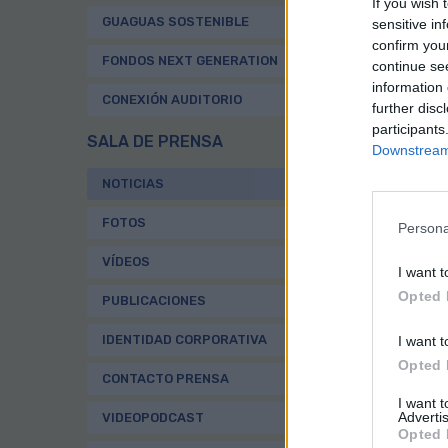
If you wish 
146
GUAGUAS SOSTENIBLE
sensitive in
fue
confirm you
las
FONDOS NEXT GENERATION
continue se
inv
information 
CONEXIÓN AUDITORIO
La 
further disc
Ayu
participants
SALA DE PRENSA
de 
Downstream 
el 
NOTICIAS
La 
apr
FOTOS
Persona
con
con
VÍDEOS
I want t
su 
Opted 
PUBLICACIONES
dur
dif
IDENTIDAD CORPORATIVA
I want t
com
Opted 
La 
CONTACTO PRENSA
32 
I want 
Advertis
VIDEOPODCAST
el 
Opted 
Tam