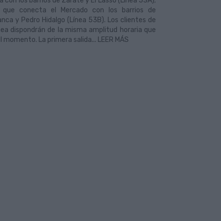
 con los barrios de Zárate y El Lasso (Línea 53A);
 que conecta el Mercado con los barrios de
nca y Pedro Hidalgo (Línea 53B). Los clientes de
nea dispondrán de la misma amplitud horaria que
l momento. La primera salida... LEER MÁS