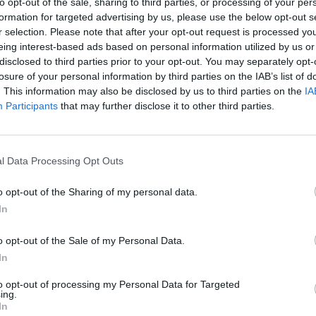
to opt-out of the sale, sharing to third parties, or processing of your per
 aspirantes. Los nuevos conductores se integrarán en la compañía de
formation for targeted advertising by us, please use the below opt-out s
ron asimilados en el mes de septiembre. Con estos refuerzos Guaguas 
r selection. Please note that after your opt-out request is processed y
 líneas en las que se ha producido un aumento de la demanda en las 
eing interest-based ads based on personal information utilized by us or
ierno.
disclosed to third parties prior to your opt-out. You may separately opt-
lista de nuevos conductores que conforman el segundo grupo d
losure of your personal information by third parties on the IAB’s list of
ntamiento de Las Palmas de Gran Canaria está compuesto por 3 muj
. This information may also be disclosed by us to third parties on the
IA
formación el pasado lunes, 23 de octubre. Estos conductores entrarán
Participants
that may further disclose it to other third parties.
proceso formativo de empresa.
incorporación de los nuevos trabajadores de la empresa del Consi
endizaje en el que los conductores reciben formación, entre otras cosas
l Data Processing Opt Outs
ducción. En este apartado se les forma en las particularidades de lo
ducción en el medio urbano. Además, los conductores aprenden sobre 
o opt-out of the Sharing of my personal data.
puesto de trabajo y el marco de relaciones laborales por el que rige 
In
a siete días, los conductores serán asignados a un turno de trabajo a
icultad para finalizar su proceso formativo. En esta ultima fase est
o opt-out of the Sale of my Personal Data.
o instructor.
In
intención es que la compañía pública pueda disponer de estos nuevos
incorporados en septiembre, para reforzar los servicios en los que 
to opt-out of processing my Personal Data for Targeted
ing.
inicio del calendario de invierno. Estas altas permitirán afrontar una
In
bién permitirán que la empresa pueda compensar las bajas por jubilaci