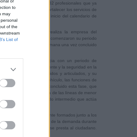
sonal or
 transporte junto a los 32 profesionales que ya
ection to
Municiaples pretende fortalecer los servicios de
ou may
horas punta durante el inicio del calendario de
 personal
out of the
e contrataciones que realiza la empresa del
 downstream
eres y 7 hombres y estos comenzaron su periodo
B’s List of
 en servicio la próxima semana una vez concluido
storio capitalino se inicia con un periodo de
, sobre la atención al cliente y la seguridad en la
s vehículos urbanos, rígidos y articulados, y su
el mantenimiento del vehículo, las funciones de
su contratación. Una vez concluido esta fase, que
 tiempo completo en alguna de las líneas de menor
án acompañados por un mando intermedio que actúa
 conductores, perfectamente formados junto a los
se ha detectado un aumento de la demanda durante
 mejora en el servicio que se presta al ciudadano.
ón de los últimos años.