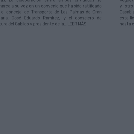
ás. La colaboración entre ambas entidades se
Vegueta
arca a su vez en un convenio que ha sido ratificado
y otro
 el concejal de Transporte de Las Palmas de Gran
Casabla
aria, José Eduardo Ramírez, y el consejero de
esta lí
tura del Cabildo y presidente de la... LEER MÁS
hasta e