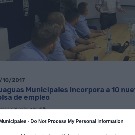
/10/2017
uaguas Municipales incorpora a 10 nue
olsa de empleo
escargar noticia en PDF
unicipales -
Do Not Process My Personal Information
guas Muncipales ha
incorporado a diez nuevos profesionales a su pla
sa de empleo disponible desde que en el mes de agosto finalizó el p