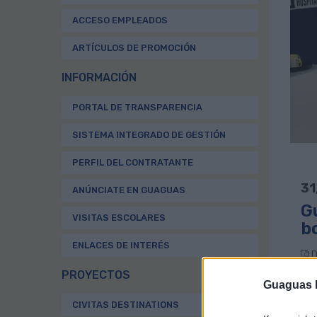
ACCESO EMPLEADOS
ARTÍCULOS DE PROMOCIÓN
INFORMACIÓN
PORTAL DE TRANSPARENCIA
SISTEMA INTEGRADO DE GESTIÓN
PERFIL DEL CONTRATANTE
31
ANÚNCIATE EN GUAGUAS
G
VISITAS ESCOLARES
b
ENLACES DE INTERÉS
D
PROYECTOS
Guaguas M
Gua
CIVITAS DESTINATIONS
bol