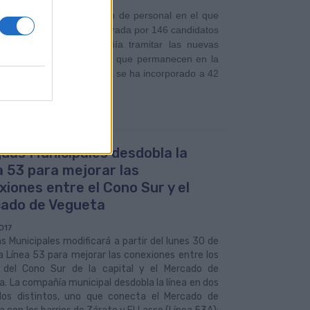
o el proceso de selección de personal en el que
 una bolsa de empleo integrada por 146 candidatos
, permitirá a la compañía tramitar las nuevas
rá en 2021. Los aspirantes que permanecen en la
resa. Hasta el momento ya se ha incorporado a 42
uas Municipales desdobla la
a 53 para mejorar las
xiones entre el Cono Sur y el
ado de Vegueta
017
 Municipales modificará a partir del lunes 30 de
a Línea 53 para mejorar las conexiones entre los
s del Cono Sur de la capital y el Mercado de
. La compañía municipal desdobla la línea en dos
idos distintos, uno que conecta el Mercado de