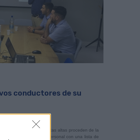
vos conductores de su
ntilla de conductores. Estas altas proceden de la
roceso de selección de personal con una lista de