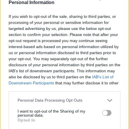
Personal Information
de Guaguas de San Telmo); Avenida Alcalde Díaz Saavedra
Navarro (Plaza de Santa Isabel), Calle Alicante (frente al
centro de salud de San José); Calle Alicante (frente al
If you wish to opt-out of the sale, sharing to third parties, or
colegia Islas Canarias), Avenida de Canarias (Hospital
processing of your personal or sensitive information for
Insular), Avenida Marítima del Sur (Escuela de Arte y
targeted advertising by us, please use the below opt-out
Superior de Diseño Gran Canaria); Hoya de la Plata (en la
section to confirm your selection. Please note that after your
parada de Global); y Playa de la Laja (Tritón).
opt-out request is processed you may continue seeing
interest-based ads based on personal information utilized by
Con el inicio de la competición, la guagua seguirá la ‘pega’
us or personal information disclosed to third parties prior to
desde el litoral haciendo uso de las paradas de Global para
your opt-out. You may separately opt-out of the further
que los aficionados al deporte vernáculo puedan descender
disclosure of your personal information by third parties on the
del vehículo y seguir el recorrido de los botes. El itinerario del
IAB’s list of downstream participants. This information may
servicio especial de Vela Latina finaliza en el interior del
also be disclosed by us to third parties on the
IAB’s List of
Muelle Deportivo, lugar donde concluye la prueba y los botes
Downstream Participants
that may further disclose it to other
tienen su sede.
third parties.
Personal Data Processing Opt Outs
Guaguas Municipales patrocina
I want to opt-out of the Sharing of my
personal data.
‘Moby Dick’, espectáculo con el que
Opted In
arranca la nueva temporada del