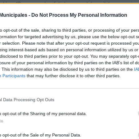
la Línea 48, que conectan distintas zonas de la capital grancanaria co
ilitar los desplazamientos de los alumnos que se presenten a la 
unicipales -
Do Not Process My Personal Information
hillerato para Acceso a la Universidad (EBAU).
 estos refuerzos programados, la compañía de transporte dispondrá
to opt-out of the sale, sharing to third parties, or processing of your per
versitaria durante estas cuatro jornadas académicas. La previsión de
formation for targeted advertising by us, please use the below opt-out s
 Palmas de Gran Canaria se cifra en torno a 2.500 alumnos, además de
r selection. Please note that after your opt-out request is processed y
ajusta a la demanda prevista. El incremento del servicio se llevará 
eing interest-based ads based on personal information utilized by us or
30 y las 10:00 horas de la mañana y las 18:00 y las 20:00 horas de la 
disclosed to third parties prior to your opt-out. You may separately opt-
losure of your personal information by third parties on the IAB’s list of
Línea 25, que une la parada preferente del Auditorio y el Campus, a
. This information may also be disclosed by us to third parties on the
IA
vicio de manera habitual. Con estos refuerzos adicionales se prevé qu
Participants
that may further disclose it to other third parties.
 vehículo sea de entre 10 y 15 minutos durante el tramo de refuerzo del
Línea 26, que enlaza Santa Catalina con el Campus (por Siete Palmas
 se sumarán a los seis que normalmente operan en esta ruta. La fr
l Data Processing Opt Outs
ima en 10-15 minutos y su itinerario parte de Santa Catalina y co
versitario por los ejes de Mesa y López, Juan Carlos I y Avenida Pintor
o opt-out of the Sharing of my personal data.
In
Línea 48 (Escaleritas-Campus Universitario), que operará exclusiv
gnada tres guaguas, permitiendo que el tiempo aproximado del reco
versitaria con Ciudad Alta (Escaleritas, Schamann, Las Chumberas y
o opt-out of the Sale of my Personal Data.