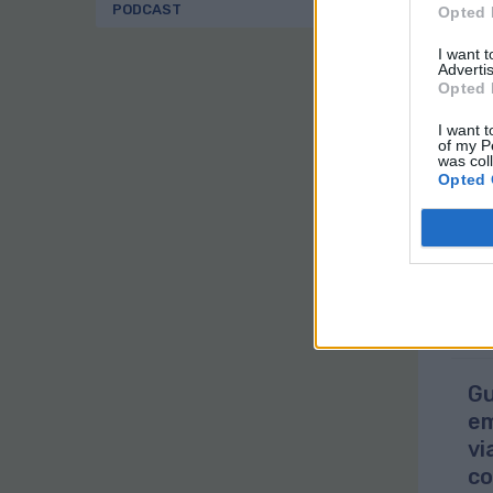
Cam
PODCAST
Opted 
ww
I want 
Advertis
Dur
Opted 
aqu
rea
I want t
(Pu
of my P
was col
Opted 
Gua
rec
pre
mas
IM
Gu
em
vi
co