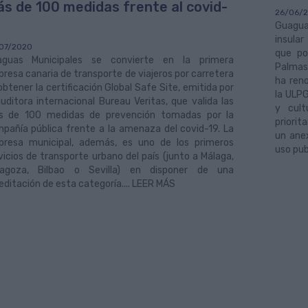
s de 100 medidas frente al covid-
26/06/
Guagua
insular
07/2020
que po
aguas Municipales se convierte en la primera
Palmas
resa canaria de transporte de viajeros por carretera
ha ren
obtener la certificación Global Safe Site, emitida por
la ULPG
auditora internacional Bureau Veritas, que valida las
y cult
 de 100 medidas de prevención tomadas por la
priorit
pañía pública frente a la amenaza del covid-19. La
un anex
resa municipal, además, es uno de los primeros
uso pub
vicios de transporte urbano del país (junto a Málaga,
ragoza, Bilbao o Sevilla) en disponer de una
editación de esta categoría.... LEER MÁS