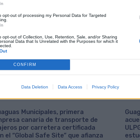
pus Universitario) prestará su servicio habitual con los horar
In
w.guaguas.com
.
to opt-out of processing my Personal Data for Targeted
ing.
ante la tarde del sábado 4, la Consejería de Educación y Univers
In
ellos alumnos que, por distintas razones, no han acudido a las j
lizarán en el edificio de La Granja, en la zona de San Cristóbal, a 
o opt-out of Collection, Use, Retention, Sale, and/or Sharing
erto - Hoya de La Plata) y 13 (Mercado de Vegueta - Tres Palmas).
ersonal Data that Is Unrelated with the Purposes for which it
lected.
Out
guas Municipales, en línea con la política del área de Movilidad 
omienda el uso del transporte público para los desplazamientos diar
vea la concentración de un número elevado de personas, que puedan 
CONFIRM
iva de vehículos particulares (desplazamiento, aparcamiento…).
AGEN DE ARCHIVO DE DOS ESTUDIANTES SUBIENDO EN LA LÍNEA
Data Deletion
Data Access
Privacy Policy
aguas Municipales, primera
Guag
presa canaria de transporte de
acue
ajeros por carretera certificada
ULPG
n el “Global Safe Site” que afianza
estu