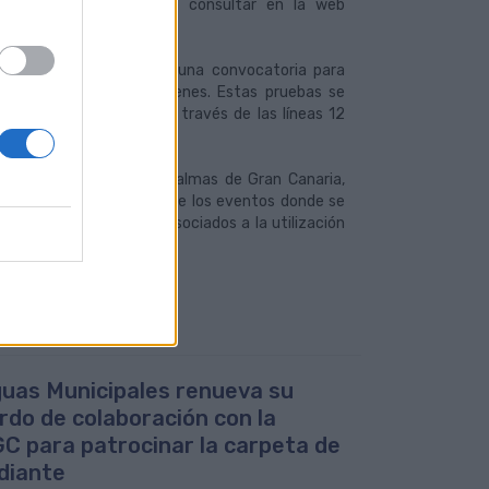
ios que el cliente puede consultar en la web
idades mantiene abierta una convocatoria para
ornadas previas de exámenes. Estas pruebas se
donde se puede acceder a través de las líneas 12
del Ayuntamiento de Las Palmas de Gran Canaria,
ios y, especialmente, ante los eventos donde se
derivar en problemas asociados a la utilización
 26
uas Municipales renueva su
rdo de colaboración con la
C para patrocinar la carpeta de
diante