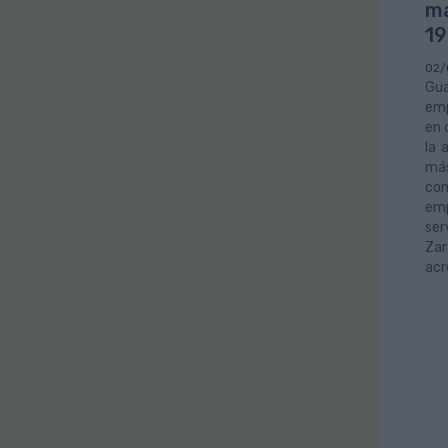
má
19
02/
Gu
emp
en 
la 
más
com
emp
ser
Za
acr