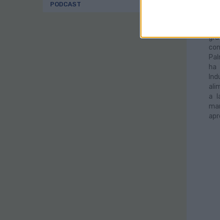
PODCAST
02/
Gua
usu
gra
con
Pal
ha 
Ind
ali
a l
ma
apr