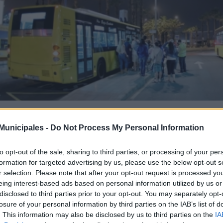
unicipales -
Do Not Process My Personal Information
/12/2013
uaguas Municipales refuerza el servici
to opt-out of the sale, sharing to third parties, or processing of your per
ochevieja
formation for targeted advertising by us, please use the below opt-out s
r selection. Please note that after your opt-out request is processed y
escargar noticia en PDF
eing interest-based ads based on personal information utilized by us or
disclosed to third parties prior to your opt-out. You may separately opt-
losure of your personal information by third parties on the IAB’s list of
guas Municipales refuerza el servicio nocturno del 31 de diciembre al
. This information may also be disclosed by us to third parties on the
IA
es Luna
para dar respuesta a la alta demanda de desplazamientos qu