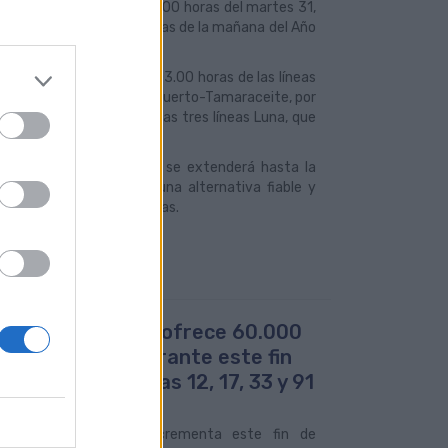
pondrá en marcha a las 20.00 horas del martes 31,
 y finalizará a primeras horas de la mañana del Año
sde las 20.00 hasta las 03.00 horas de las líneas
to, por Ciudad Alta), 47 (Puerto-Tamaraceite, por
 servicios nocturnos de las tres líneas Luna, que
cuencia de paso.
aguas Municipales, que se extenderá hasta la
, que trata de ofrecer una alternativa fiable y
nte estas jornadas festivas.
uas Municipales ofrece 60.000
as adicionales durante este fin
mana en las líneas 12, 17, 33 y 91
013
s Municipales (GM) incrementa este fin de