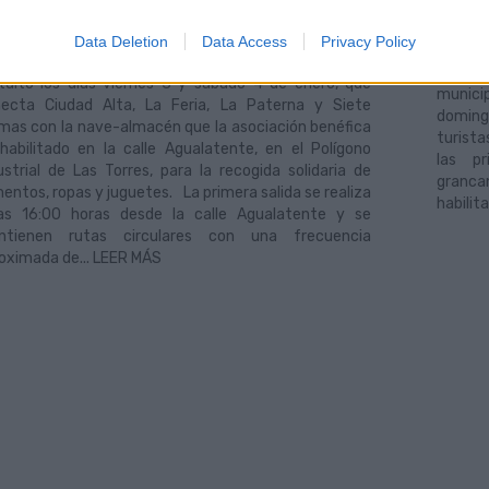
semana,
01/2014
líneas 
guas Municipales (GM) pone a disposición de los
Data Deletion
Data Access
Privacy Policy
movi
arios de la Casa de Galicia un servicio especial y
despla
tuito los días viernes 3 y sábado 4 de enero, que
munici
ecta Ciudad Alta, La Feria, La Paterna y Siete
doming
mas con la nave-almacén que la asociación benéfica
turist
habilitado en la calle Agualatente, en el Polígono
las pr
ustrial de Las Torres, para la recogida solidaria de
granca
mentos, ropas y juguetes. La primera salida se realiza
habilit
as 16:00 horas desde la calle Agualatente y se
ntienen rutas circulares con una frecuencia
oximada de... LEER MÁS