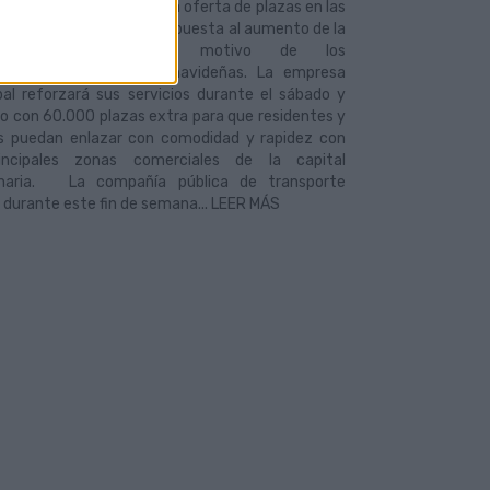
 28 y 29 de diciembre, la oferta de plazas en las
12, 17, 33 y 91 para dar respuesta al aumento de la
lidad ciudadana con motivo de los
zamientos y compras navideñas. La empresa
pal reforzará sus servicios durante el sábado y
o con 60.000 plazas extra para que residentes y
as puedan enlazar con comodidad y rapidez con
incipales zonas comerciales de la capital
naria. La compañía pública de transporte
a durante este fin de semana... LEER MÁS