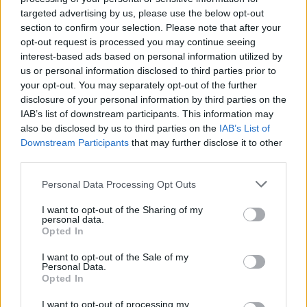
targeted advertising by us, please use the below opt-out
semana y festivos tendrá su punto terminal en la
parada junto al IES Felo Monzón Grau-Bassas.
section to confirm your selection. Please note that after your
opt-out request is processed you may continue seeing
Las ilustraciones de los Guagüitos, que han vertebrado
interest-based ads based on personal information utilized by
distintas acciones de la empresa municipal durante
us or personal information disclosed to third parties prior to
2014, han sido las protagonistas del cartel publicitario
your opt-out. You may separately opt-out of the further
de la campaña navideña de Guaguas Municipales, bajo
disclosure of your personal information by third parties on the
el eslogan ‘Sabemos lo importante que es llegar a
IAB’s list of downstream participants. This information may
tiempo’. La imagen promocional, que se exhibirá en
also be disclosed by us to third parties on the
IAB’s List of
marquesinas de la red de líneas, en varias unidades de la
Downstream Participants
that may further disclose it to other
compañía y en los soportes de comunicación de la
third parties.
empresa, refleja una cena de Nochebuena de los
simpáticos personajes junto a un manifiesto que
Personal Data Processing Opt Outs
felicita las Navidades.
I want to opt-out of the Sharing of my
Máquinas de recarga
personal data.
Opted In
En el mismo acto, Guaguas Municipales también ha
I want to opt-out of the Sale of my
presentado las nuevas máquinas interiores de recarga
Personal Data.
para la tarjeta del Bono Guagua sin contacto, vigente
Opted In
desde el pasado mes de septiembre. Nueve de los
aparatos se encuentran ya instalados en las Oficinas
I want to opt-out of processing my