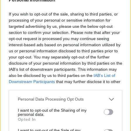
de salud de San José); Calle Alicante (frente al colegia
Islas Canarias), Avenida de Canarias (Hospital Insular),
If you wish to opt-out of the sale, sharing to third parties, or
Avenida Marítima del Sur (Escuela de Arte y Superior de
processing of your personal or sensitive information for
Diseño Gran Canaria); Hoya de la Plata (en la parada de
targeted advertising by us, please use the below opt-out
Global); y Playa de la Laja (Tritón).
section to confirm your selection. Please note that after your
Con el inicio de la competición, la guagua seguirá la
opt-out request is processed you may continue seeing
‘pega’ desde el litoral haciendo uso de las paradas de
interest-based ads based on personal information utilized by
Global para que los aficionados al deporte vernáculo
us or personal information disclosed to third parties prior to
puedan descender del vehículo y seguir el recorrido de
your opt-out. You may separately opt-out of the further
los botes. El itinerario del servicio especial de Vela
disclosure of your personal information by third parties on the
Latina finaliza en el interior del Muelle Deportivo, lugar
IAB’s list of downstream participants. This information may
donde finaliza la prueba y los botes tienen su sede.
also be disclosed by us to third parties on the
IAB’s List of
Downstream Participants
that may further disclose it to other
third parties.
Personal Data Processing Opt Outs
Guaguas Municipales patrocina
I want to opt-out of the Sharing of my
‘Moby Dick’, espectáculo con el que
personal data.
Opted In
arranca la nueva temporada del
Teatro Cuyás
I want to opt-out of the Sale of my