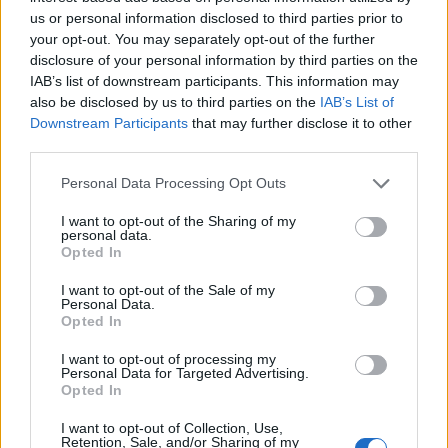
us or personal information disclosed to third parties prior to
en la parada 261 Galicia, 32. En sentido Isla Perdida
circula por Juan Manuel Durán González, Olof Palme y
your opt-out. You may separately opt-out of the further
Avda. José Mesa y López.
disclosure of your personal information by third parties on the
IAB’s list of downstream participants. This information may
Línea 45: En sentido Santa Catalina circula por su
also be disclosed by us to third parties on the
IAB’s List of
trayecto habitual hasta la Plaza de España para
Downstream Participants
that may further disclose it to other
continuar por Néstor de la Torre y Galicia para finalizar
third parties.
en la parada 261 Galicia, 32. En sentido Hoya Andrea
recupera su itinerario habitual a partir de Tomás Miller.
Personal Data Processing Opt Outs
Línea 47: En sentido Santa Catalina circula por su
I want to opt-out of the Sharing of my
personal data.
trayecto habitual hasta la Plaza de España para
Opted In
continuar por Néstor de la Torre y Galicia para finalizar
en la parada 261 Galicia, 32. En sentido Tamaraceite
I want to opt-out of the Sale of my
recupera su itinerario habitual a partir de Tomás Miller.
Personal Data.
Opted In
Línea 81: En sentido Santa Catalina circulará por su
trayecto habitual hasta la parada 261 Galicia, 32. En
I want to opt-out of processing my
Personal Data for Targeted Advertising.
sentido Lomo de La Cruz circulará a partir de Galicia por
Opted In
Juan Manuel Durán González, Olof Palme, José Mesa y
López, Néstor de la Torre, General Mas de Gaminde,
I want to opt-out of Collection, Use,
Manuel González Martín y Pío XI
Retention, Sale, and/or Sharing of my