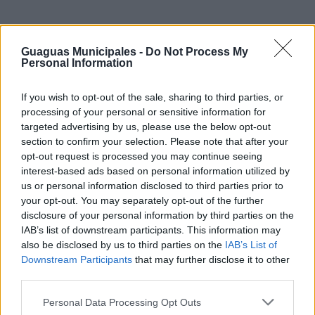
Guaguas Municipales -
Do Not Process My
Personal Information
Guaguas Municipales patrocina
‘Moby Dick’, espectáculo con el que
If you wish to opt-out of the sale, sharing to third parties, or
arranca la nueva temporada del
processing of your personal or sensitive information for
Teatro Cuyás
targeted advertising by us, please use the below opt-out
section to confirm your selection. Please note that after your
26/09/2018
opt-out request is processed you may continue seeing
La empresa Guaguas Municipales patrocina ‘Moby Dick’,
interest-based ads based on personal information utilized by
obra de Herman Melville adaptada por Juan Cavestany,
us or personal information disclosed to third parties prior to
dirigida por Andrés Lima y protagonizada por José María
your opt-out. You may separately opt-out of the further
Pou y con la que este fin de semana (viernes y sábado a
disclosure of your personal information by third parties on the
las 20.30 horas) arranca la nueva temporada del Teatro
IAB’s list of downstream participants. This information may
Cuyás. La colaboración entre ambas entidades se
also be disclosed by us to third parties on the
enmarca a su vez en un convenio que ha sido ratificado
IAB’s List of
por el concejal de Transporte de Las Palmas de Gran
Downstream Participants
that may further disclose it to other
Canaria, José Eduardo Ramírez, y el consejero de
third parties.
Cultura del Cabildo y presidente de la... LEER MÁS
Personal Data Processing Opt Outs