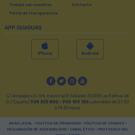
Trabaja con nosotros
Contacto
Portal de transparencia
APP GUAGUAS
iPhone
Android
Facebook
Twitter
Instagram
YouTube
C/ Arequipa s/n. Urb. Industrial El Sebadal 35008 Las Palmas de
G.C España |
928 305 800 · 900 109 136
Laborables de 07:30
a 14:30 horas
•
•
•
AVISO LEGAL
POLÍTICA DE PRIVACIDAD
POLÍTICA DE COOKIES
•
•
DECLARACIÓN DE ACCESIBILIDAD
CANAL ÉTICO
PROTOCOLO DEL