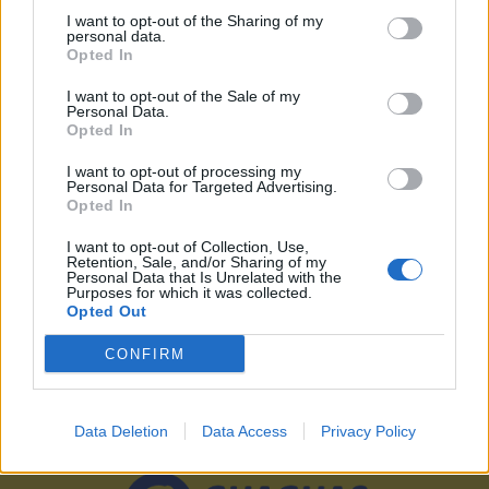
Guaguas Municipales desdobla la
I want to opt-out of the Sharing of my
personal data.
Línea 53 para mejorar las
Opted In
conexiones entre el Cono Sur y el
Mercado de Vegueta
I want to opt-out of the Sale of my
Personal Data.
Opted In
26/01/2017
Guaguas Municipales modificará a partir del lunes 30 de
I want to opt-out of processing my
enero la Línea 53 para mejorar las conexiones entre los
Personal Data for Targeted Advertising.
barrios del Cono Sur de la capital y el Mercado de
Opted In
Vegueta. La compañía municipal desdobla la línea en
dos recorridos distintos, uno que conecta el Mercado de
I want to opt-out of Collection, Use,
Vegueta con los barrios de Zárate y El Lasso (Línea
Retention, Sale, and/or Sharing of my
Personal Data that Is Unrelated with the
53A); y otro que conecta el Mercado con los barrios de
Purposes for which it was collected.
Casablanca y Pedro Hidalgo (Línea 53B). Los clientes de
Opted Out
esta línea dispondrán de la misma amplitud horaria que
hasta el momento. La primera salida... LEER MÁS
CONFIRM
Data Deletion
Data Access
Privacy Policy