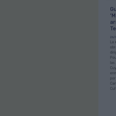
Gu
‘M
ar
Te
26/
La 
obr
dir
Pou
las
Cuy
enm
por
Can
Cul