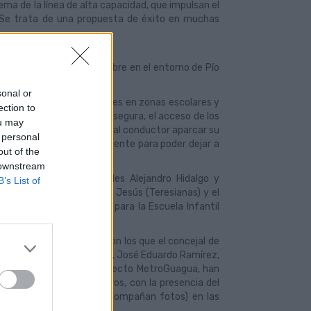
ema de la línea de alta capacidad, que impulsan el
 Se trata de una propuesta de éxito en muchas
loto, el día 4 de diciembre en el entorno de Pío
un uso correcto del mismo.
sonal or
 temporal para automóviles en zonas escolares y
ection to
para facilitar, de manera segura, el acceso de los
ou may
De esta manera, se permite al conductor aparcar su
 personal
po limitado, aunque suficiente para poder dejar a
out of the
 downstream
se ubicarán en las calles Alejandro Hidalgo y
B’s List of
l Colegio Santa Teresa de Jesús (Teresianas) y el
ol, y en la calle Fortuny para la Escuela Infantil
es de padres y madres, con los que el concejal de
s Palmas de Gran Canaria, José Eduardo Ramírez,
, como promotores del proyecto MetroGuagua, han
último de estos encuentros, con la presencia del
día 14 de noviembre (se acompañan fotos) en las