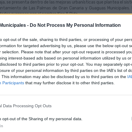
aja, se presenta dentro de las mejoras urbanísticas que plantea el sist
ntamiento de Las Palmas de Gran Canaria y Guaguas Municipales.
dades europeas con el nombre Kiss & Ride.
unicipales -
Do Not Process My Personal Information
 nuevas zonas Besa y Baja entrarán en funcionamiento, como prueba pi
. Los días 4 y 5 de diciembre se informará y asistirá a los padres para 
to opt-out of the sale, sharing to third parties, or processing of your per
a y Baja es un término que responde al estacionamiento reservado y
formation for targeted advertising by us, please use the below opt-out s
aplica en un horario determinado – entre las 07:30 y las 18:00 horas - 
r selection. Please note that after your opt-out request is processed y
mnos sin que la parada de los coches perjudique al resto del tráfico. 
eing interest-based ads based on personal information utilized by us or
ículo en un espacio delimitado por su propia señalética y por un tiem
disclosed to third parties prior to your opt-out. You may separately opt-
ijo o hija en el centro escolar.
losure of your personal information by third parties on the IAB’s list of
 zonas con espacio delimitado bajo la nomenclatura Besa y Baja 
. This information may also be disclosed by us to third parties on the
IA
thoven para el Colegio Salesianos; en la calle Rafael Ramírez para e
Participants
that may further disclose it to other third parties.
tro Infantil First Steps; y en el chaflán de Pío XII con Santiago Rusiñ
abato.
a medida cuenta con el apoyo de los propios centros y las asociacion
l Data Processing Opt Outs
ilidad, Promoción Económica y Ciudad de Mar del Ayuntamiento de La
l director general de Guaguas Municipales, Miguel Ángel Rodríguez
o opt-out of the Sharing of my personal data.
tenido contacto directo a través de un calendario de reuniones. El 
In
ector general de Movilidad, Heriberto Dávila, tuvo lugar el pasado 
cinas municipales con una amplia representación de los colegios.