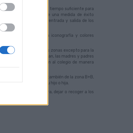
 de los menores durante el tiempo suficiente para
ar su marcha. Se trata de una medida de éxito
durante los horarios de entrada y salida de los
 B+B y contará con una iconografía y colores
a prohibido el uso de estas zonas excepto para la
cole como cuando los recojan, las madres y padres
r que sus pequeños vayan al colegio de manera
 otros padres harán uso también de la zona B+B,
una vez haya dejado a su hijo o hija.
da que a partir de ahora, dejar o recoger a los