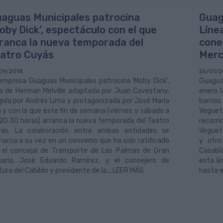
aguas Municipales patrocina
Guag
oby Dick’, espectáculo con el que
Líne
ranca la nueva temporada del
cone
atro Cuyás
Merc
09/2018
26/01/2
empresa Guaguas Municipales patrocina ‘Moby Dick’,
Guaguas
a de Herman Melville adaptada por Juan Cavestany,
enero l
igida por Andrés Lima y protagonizada por José María
barrio
 y con la que este fin de semana (viernes y sábado a
Vegueta
 20.30 horas) arranca la nueva temporada del Teatro
recorr
ás. La colaboración entre ambas entidades se
Vegueta
arca a su vez en un convenio que ha sido ratificado
y otro
 el concejal de Transporte de Las Palmas de Gran
Casabla
aria, José Eduardo Ramírez, y el consejero de
esta lí
tura del Cabildo y presidente de la... LEER MÁS
hasta e