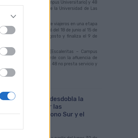
 líneas 25 (Auditorio – Campus Universitario) y 48
 recorridos en el campus de la Universidad de Las
s se adapta a la demanda de viajeros en una etapa
l primer periodo discurrió del 18 de junio al 15 de
cero comienza el 27 de agosto y finaliza el 9 de
icipales.
pus Universitario) y 48 (Escaleritas – Campus
ico, con un servicio acorde con la afluencia de
inaliza este lunes, la línea 48 no presta servicio y
aus.
uas Municipales desdobla la
a 53 para mejorar las
xiones entre el Cono Sur y el
ado de Vegueta
017