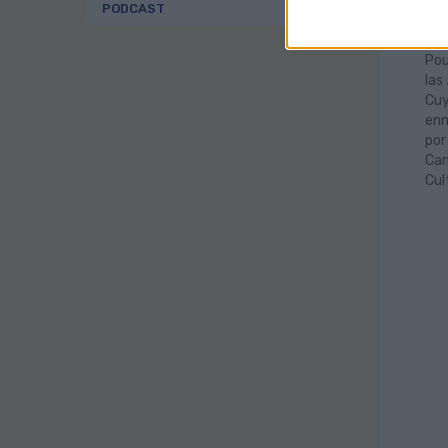
La 
PODCAST
obr
dir
Pou
las
Cuy
enm
por
Can
Cul