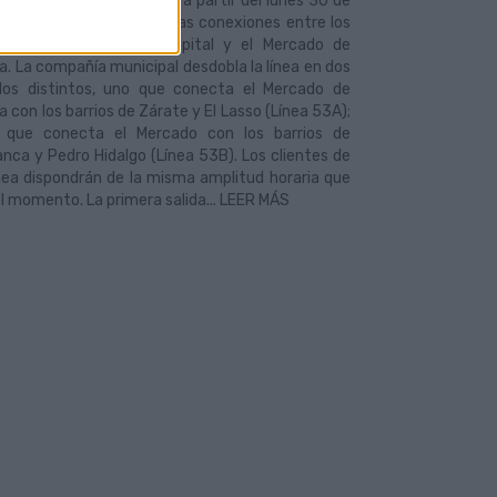
 Municipales modificará a partir del lunes 30 de
a Línea 53 para mejorar las conexiones entre los
s del Cono Sur de la capital y el Mercado de
. La compañía municipal desdobla la línea en dos
idos distintos, uno que conecta el Mercado de
 con los barrios de Zárate y El Lasso (Línea 53A);
 que conecta el Mercado con los barrios de
nca y Pedro Hidalgo (Línea 53B). Los clientes de
nea dispondrán de la misma amplitud horaria que
l momento. La primera salida... LEER MÁS