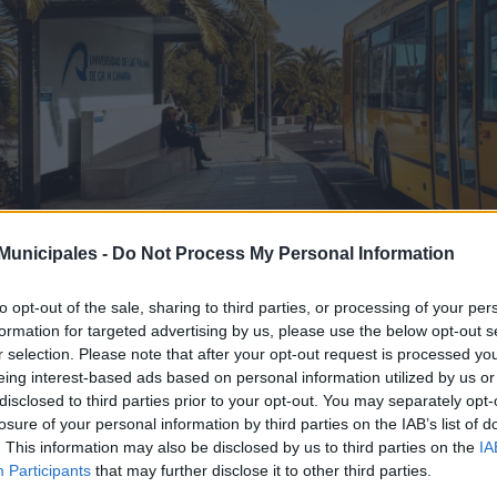
unicipales -
Do Not Process My Personal Information
/08/2018
to opt-out of the sale, sharing to third parties, or processing of your per
s líneas 25 y 48 prestan servicio, a pa
formation for targeted advertising by us, please use the below opt-out s
 Tafira
r selection. Please note that after your opt-out request is processed y
eing interest-based ads based on personal information utilized by us or
escargar noticia en PDF
disclosed to third parties prior to your opt-out. You may separately opt-
losure of your personal information by third parties on the IAB’s list of
. This information may also be disclosed by us to third parties on the
IA
guas Municipales recuerda que a partir del próximo lunes, día 27 de a
Participants
that may further disclose it to other third parties.
el calendario de verano para las líneas que prestan servicio en el Camp