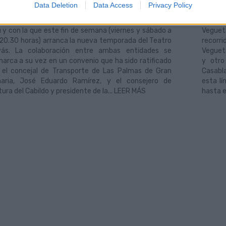
empresa Guaguas Municipales patrocina ‘Moby Dick’,
Guaguas
Data Deletion
Data Access
Privacy Policy
a de Herman Melville adaptada por Juan Cavestany,
enero l
igida por Andrés Lima y protagonizada por José María
barrio
 y con la que este fin de semana (viernes y sábado a
Vegueta
 20.30 horas) arranca la nueva temporada del Teatro
recorr
ás. La colaboración entre ambas entidades se
Vegueta
arca a su vez en un convenio que ha sido ratificado
y otro
 el concejal de Transporte de Las Palmas de Gran
Casabla
aria, José Eduardo Ramírez, y el consejero de
esta lí
tura del Cabildo y presidente de la... LEER MÁS
hasta e