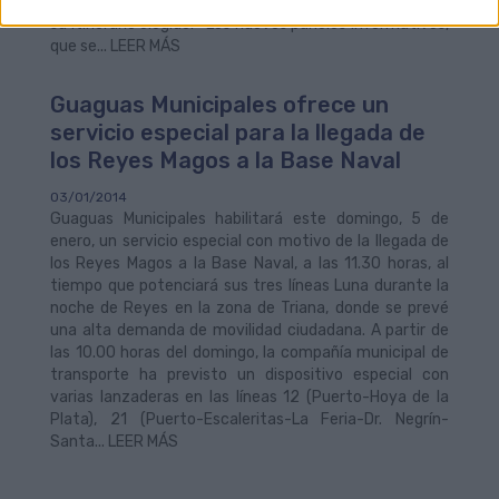
usuario cuál será el tiempo de espera antes de tomar
su itinerario elegido. Los nuevos paneles informativos,
que se... LEER MÁS
Guaguas Municipales ofrece un
servicio especial para la llegada de
los Reyes Magos a la Base Naval
03/01/2014
Guaguas Municipales habilitará este domingo, 5 de
enero, un servicio especial con motivo de la llegada de
los Reyes Magos a la Base Naval, a las 11.30 horas, al
tiempo que potenciará sus tres líneas Luna durante la
noche de Reyes en la zona de Triana, donde se prevé
una alta demanda de movilidad ciudadana. A partir de
las 10.00 horas del domingo, la compañía municipal de
transporte ha previsto un dispositivo especial con
varias lanzaderas en las líneas 12 (Puerto-Hoya de la
Plata), 21 (Puerto-Escaleritas-La Feria-Dr. Negrín-
Santa... LEER MÁS