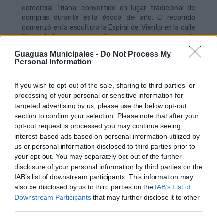
comercial Triana, convertido en lugar tradicional de
compras durante esta época del año. El recorrido
comenzó en la escultura la Espiral del Viento en la calle
Mayor de Triana y sus vías transversales para concluir la
acción en la terminal de guaguas del Teatro, después
Guaguas Municipales -
Do Not Process My
de visitar un mercadillo frente al Pérez Galdós.
Personal Information
Llegada de los Reyes
If you wish to opt-out of the sale, sharing to third parties, or
Guaguas Municipales habilitará este domingo, 5 de
processing of your personal or sensitive information for
enero, un servicio especial con motivo de la llegada de
targeted advertising by us, please use the below opt-out
los Reyes Magos a la Base Naval, a las 11.30 horas, al
section to confirm your selection. Please note that after your
tiempo que potenciará sus tres líneas Luna durante la
opt-out request is processed you may continue seeing
noche de Reyes en la zona de Triana, donde se prevé
interest-based ads based on personal information utilized by
una alta demanda de movilidad ciudadana.
us or personal information disclosed to third parties prior to
your opt-out. You may separately opt-out of the further
A partir de las 10.00 horas del domingo, la compañía
disclosure of your personal information by third parties on the
municipal de transporte ha previsto un dispositivo
IAB’s list of downstream participants. This information may
especial con varias lanzaderas en las líneas 12 (Puerto-
also be disclosed by us to third parties on the
IAB’s List of
Hoya de la Plata), 21 (Puerto-Escaleritas-La Feria-Dr.
Downstream Participants
that may further disclose it to other
Negrín-Santa Catalina), 33 (Guiniguada-Puerto, por
third parties.
Ciudad Alta) y 47 (Puerto-Tamaraceite, por Lomo Los