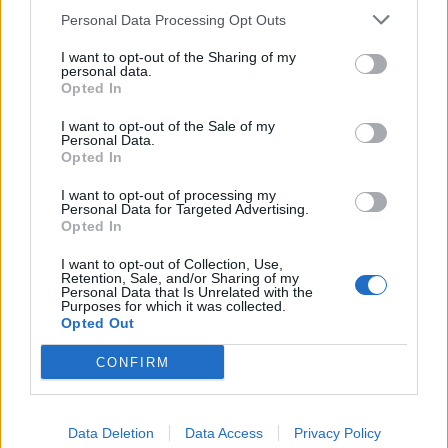
Frailes), que llegarán hasta la Base Naval (parada del
Personal Data Processing Opt Outs
Náutico o Mesa y López, 3) y regresarán a su punto de
origen sin carga de viajeros para volver a transportar a
I want to opt-out of the Sharing of my
más usuarios hasta el lugar del espectáculo.
personal data.
Opted In
I want to opt-out of the Sale of my
Personal Data.
Opted In
Guaguas Municipales dispone de 42
paradas con paneles de información
I want to opt-out of processing my
en tiempo real del horario de paso
Personal Data for Targeted Advertising.
Opted In
de los servicios
I want to opt-out of Collection, Use,
08/01/2014
Retention, Sale, and/or Sharing of my
Guaguas Municipales (GM) ha instalado dos nuevos
Personal Data that Is Unrelated with the
Purposes for which it was collected.
paneles informativos en distintos puntos de la ciudad
Opted Out
que permiten conocer a los usuarios del transporte
público el horario exacto de paso de los servicios por las
CONFIRM
paradas. Con la puesta en marcha de estos postes de
información en tiempo real, la empresa pública ya
dispone de 42 puntos conectados directamente con el
sistema central de producción al objeto de facilitar al
Data Deletion
Data Access
Privacy Policy