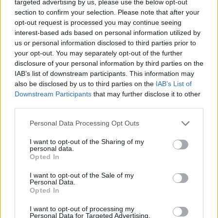
targeted advertising by us, please use the below opt-out
Movilidad, que arrancará en los próximos meses y que
section to confirm your selection. Please note that after your
conlleva la implantación de la MetroGuagua.
opt-out request is processed you may continue seeing
Para el desarrollo de la exposición se ha contado con la
interest-based ads based on personal information utilized by
colaboración del cronista oficial de Las Palmas de Gran
us or personal information disclosed to third parties prior to
Canaria, Juan José Laforet, que ha recopilado algunas
your opt-out. You may separately opt-out of the further
de las efemérides vinculadas a Mesa y López que han
disclosure of your personal information by third parties on the
marcado la vida de los vecinos en el último siglo.
IAB’s list of downstream participants. This information may
Un vídeo con imágenes cedidas por distintos medios de
also be disclosed by us to third parties on the
IAB’s List of
comunicación (Canarias 7, La Provincia y TVE) y otras
Downstream Participants
that may further disclose it to other
fuentes (como la Fedac) recoge la transformación de
third parties.
la avenida desde mediados del siglo XX y hasta su
futura transformación.
Personal Data Processing Opt Outs
“No cabe duda de que Mesa y López es hoy en día una
I want to opt-out of the Sharing of my
de las principales vías de la ciudad y a través de esta
personal data.
colaboración he intentado reflejar toda la evolución que
Opted In
ha vivido desde que en 1951, tras fallecer José Mesa y
I want to opt-out of the Sale of my
López, se decidió poner su nombre a la gran avenida que
Personal Data.
por aquel entonces se proyectaba hacer aquí”,
Opted In
comentó Juan José Laforet.
I want to opt-out of processing my
La exposición forma parte del programa Hablemos que
Personal Data for Targeted Advertising.