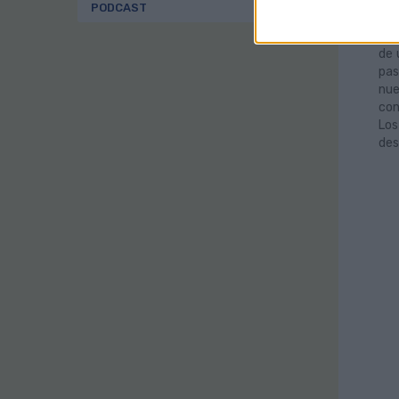
de 
PODCAST
‘eC
int
de 
pas
nue
con
Los
des