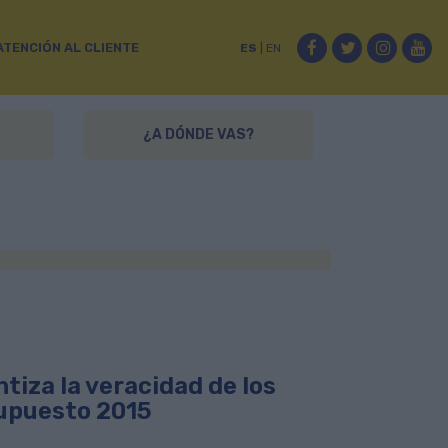
Facebook
Twitter
Instag
Yo
ATENCIÓN AL CLIENTE
ES
|
EN
¿A DÓNDE VAS?
iza la veracidad de los
supuesto 2015