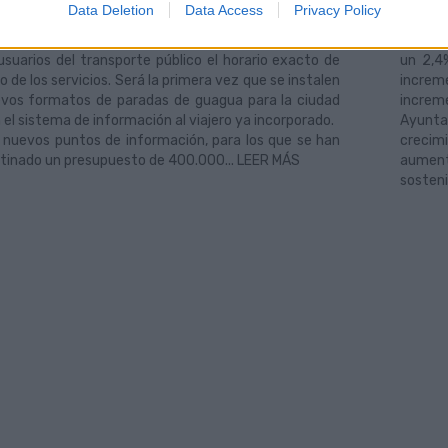
paradas de guaguas para la ciudad, denominadas
S.A. ap
Data Deletion
Data Access
Privacy Policy
Co.P’, con paneles de información dinámicos e
de la e
egrados, que permitirán conocer a un mayor número
económi
usuarios del transporte público el horario exacto de
un 2,4
o de los servicios. Será la primera vez que se instalen
increm
vos formatos de paradas de guagua para la ciudad
increm
 el sistema de información al viajero ya incorporado.
Ayunta
 nuevos puntos de información, para los que se han
crecim
tinado un presupuesto de 400.000... LEER MÁS
aumen
sosteni