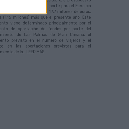
robó hoy, miércoles 15 de octubre, el presupuesto
mpresa municipal de transporte para el Ejercicio
co 2015, que se eleva a 47,7 millones de euros,
% (1,16 millones) más que el presente año. Este
ento viene determinado principalmente por el
ento de aportación de fondos por parte del
miento de Las Palmas de Gran Canaria, el
iento previsto en el número de viajeros y el
to en las aportaciones previstas para el
miento de la... LEER MÁS