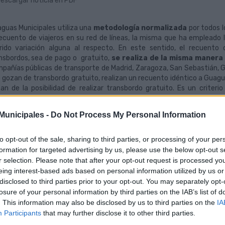
escargar noticia en PDF
guas Municipales utiliza una
metodología normalizada
por todos l
recuento de viajeros en su red de líneas, la misma que ha emplead
rido variación alguna al respecto. En este sentido, el recuent
nsbordos, sea de pago o gratuito,
se realiza de la misma manera 
pañías públicas de transporte de Madrid, Zaragoza, San Sebastián, Gr
 gozan de transbordo gratuito, realizan un recuento idéntico a Guagu
an de la posibilidad de realizar transbordo gratuito. Es un crite
jeros.
unicipales -
Do Not Process My Personal Information
más, Guaguas Municipales ha realizado con idéntica metodología el
 que haya habido variación alguna al respecto, y en el seno del Conse
rcoles 15 de octubre, no se plantearon dudas ni consultas al respe
to opt-out of the sale, sharing to third parties, or processing of your per
as las formaciones políticas del Ayuntamiento. Precisamente por e
formation for targeted advertising by us, please use the below opt-out s
tintas a la de potenciar el transporte público las acusaciones de terg
r selection. Please note that after your opt-out request is processed y
eing interest-based ads based on personal information utilized by us or
necesario recordar que en 2009 –incluso desde años antes- ya exist
disclosed to third parties prior to your opt-out. You may separately opt-
jeros de algunas líneas de la red antigua como la 6, 7, 20, 41, 54 o
losure of your personal information by third parties on the IAB’s list of
nsbordos gratuitos con determinadas correspondencias,
lo que supo
. This information may also be disclosed by us to third parties on the
IA
actualidad, los transbordos, en toda la red y con libre correspondencia
Participants
that may further disclose it to other third parties.
 mismo modo, se recuerda que
la metodología para realizar el r