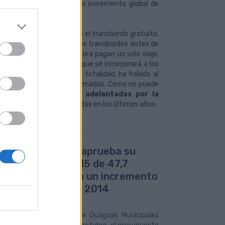
a toda la red, habiendo un incremento global de
a
, porque al haberse dado el transbordo gratuito,
ue más del 80% de los nuevos transbordos antes de
etapas que por las que ahora pagan un solo viaje.
ca del Transporte (AUT), que se incorporará a los
no están cerradas en su totalidad, ha habido al
a trazar unas cifras aproximadas. Como no puede
dad a las cantidades adelantadas por la
consonancia con las ofrecidas en los últimos años.
uas Municipales aprueba su
upuesto para 2015 de 47,7
ones de euros, con un incremento
2,4% en relación a 2014
014
sejo de Administración de Guaguas Municipales