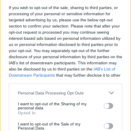
informático. Una vez en la página en Internet de la
If you wish to opt-out of the sale, sharing to third parties, or
empresa de transporte, el usuario debe pinchar en el
processing of your personal or sensitive information for
'banner' (anuncio) de 'Tu Próxima Guagua'
(www.guaguas.com/paradas) e insertar el código que
targeted advertising by us, please use the below opt-out
se encuentra en su parada. La herramienta realiza una
section to confirm your selection. Please note that after your
rápida consulta a la central de datos de Guaguas
opt-out request is processed you may continue seeing
Municipales e informa al instante sobre las próximas
interest-based ads based on personal information utilized by
líneas que pasarán por su punto.
us or personal information disclosed to third parties prior to
your opt-out. You may separately opt-out of the further
La aplicación informática señala en la pantalla la
disclosure of your personal information by third parties on the
parada donde queremos ubicar la guagua, los números
IAB’s list of downstream participants. This information may
de líneas, sus recorridos y el tiempo que resta para que
also be disclosed by us to third parties on the
IAB’s List of
llegue el siguiente vehículo. Además, en el 'banner' de
Downstream Participants
that may further disclose it to other
'Tu Próxima Guagua', los usuarios de esta aplicación
third parties.
tienen opción de consultar el listado completo de
paradas. Idéntica información se muestra en los
Personal Data Processing Opt Outs
aplicativos ‘LPAMovilidad’ y ‘GuaguasLPA’, que se
encuentran complementados con la herramienta
I want to opt-out of the Sharing of my
'Planea Tu Ruta'.
personal data.
Opted In
Este planificador de viajes, realizado con tecnología
I want to opt-out of the Sale of my
Google Transit, incluido en la página web de Guaguas
Personal Data.
Municipales, orienta sobre los distintos recorridos y los