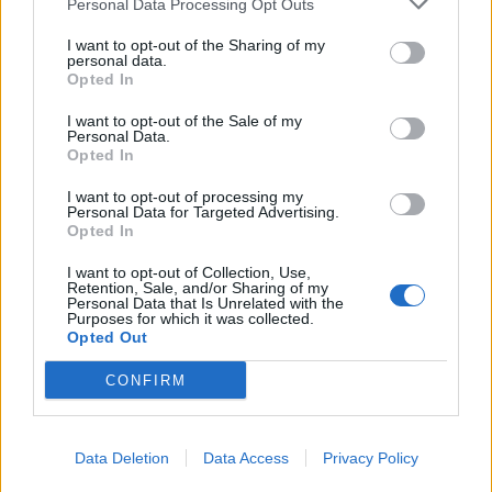
Personal Data Processing Opt Outs
I want to opt-out of the Sharing of my
personal data.
Opted In
Guaguas Municipales multiplica el
I want to opt-out of the Sale of my
Personal Data.
número de carné de estudiantes
Opted In
tras la mejora de las conexiones al
Campus Universitario
I want to opt-out of processing my
Personal Data for Targeted Advertising.
Opted In
08/05/2014
Guaguas Municipales (GM) ha multiplicado el número de
I want to opt-out of Collection, Use,
carné de estudiantes emitidos durante los tres
Retention, Sale, and/or Sharing of my
primeros meses de 2014, fruto de la mejora de las
Personal Data that Is Unrelated with the
Purposes for which it was collected.
conexiones con el Campus Universitario, donde llegan
Opted Out
dos nuevas líneas (26 y 48) desde el pasado 4 de
marzo, lo que ha permitido cerrar el primer trimestre
CONFIRM
del año con 7.697 tarjetas de estudiante tramitadas,
un 23,7% más que el mismo período del año anterior. La
Nueva Red de líneas estableció como una de sus
prioridades la potenciación de las conexiones con el...
Data Deletion
Data Access
Privacy Policy
LEER MÁS