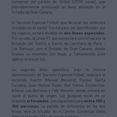
comienzo del partido de fútbol (21:00 horas), que
previsiblemente provocará un lleno absoluto en el
Estadio de Gran Canaria.
El 'Servicio Especial Fútbol', que llevarán los vehículos
rotulado en el cartel frontal para ser identificados por
los viajeros, estará dividido en
dos líneas especiales
.
Por un lado, la Línea 91, que conectará con refuerzos la
Estación del Teatro, a través de Carretera de Mata –
Las Rehoyas, con el Estadio de Gran Canaria, donde
finaliza su recorrido (sin llegar a Tamaraceite para
agilizar el trayecto).
La segunda línea operativa, bajo la misma
denominación de 'Servicio Especial Fútbol', realizará el
recorrido Puerto (Manuel Becerra), Parque Santa
Catalina, Juan Manuel Durán, Olof Palme, Escaleritas,
Infecar, Las Borreras y Felo Monzón, donde volverá en
vacío al punto de origen. Las guaguas serán en su
mayoría
articuladas
, con capacidad para
entre 130 y
150 personas
. La parada de referencia en las dos
líneas será la situada en el Centro Comercial Siete
Palmas (parada 725), en donde finalizan.