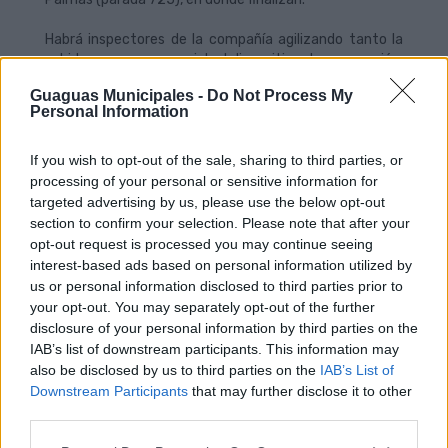
Habrá inspectores de la compañía agilizando tanto la
subida, como en especial, el dispositivo de evacuación,
que arrancará desde la parada de guaguas situada
Guaguas Municipales -
Do Not Process My
frente al Centro Comercial Siete Palmas (parada 636).
Personal Information
En cuanto al resto de líneas, la 44 (Santa Catalina – Isla
Perdida) dispone de servicio regular al Estadio de Gran
Canaria, así como la línea 45 (Santa Catalina-Hoya
If you wish to opt-out of the sale, sharing to third parties, or
Andrea), con las que se podrá llegar hasta el recinto
processing of your personal or sensitive information for
deportivo.
targeted advertising by us, please use the below opt-out
section to confirm your selection. Please note that after your
Guaguas Municipales recomienda el uso del transporte
opt-out request is processed you may continue seeing
público para asistir a estos eventos, donde se
interest-based ads based on personal information utilized by
concentra una gran cantidad de personas. La compañía
us or personal information disclosed to third parties prior to
municipal de transporte público goza de una
amplia
your opt-out. You may separately opt-out of the further
experiencia
en estos servicios, realizados con motivo
disclosure of your personal information by third parties on the
de conciertos musicales (Bruce Springsteen, 'The
IAB’s list of downstream participants. This information may
Opera Experience'), eventos deportivos y grandes
also be disclosed by us to third parties on the
IAB’s List of
eventos sociales (San Juan, Carnavales, Bajada de la
Downstream Participants
that may further disclose it to other
Virgen).
third parties.