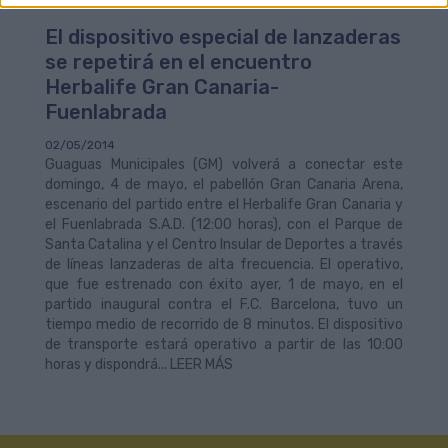
El dispositivo especial de lanzaderas
se repetirá en el encuentro
Herbalife Gran Canaria-
Fuenlabrada
02/05/2014
Guaguas Municipales (GM) volverá a conectar este
domingo, 4 de mayo, el pabellón Gran Canaria Arena,
escenario del partido entre el Herbalife Gran Canaria y
el Fuenlabrada S.A.D. (12:00 horas), con el Parque de
Santa Catalina y el Centro Insular de Deportes a través
de líneas lanzaderas de alta frecuencia. El operativo,
que fue estrenado con éxito ayer, 1 de mayo, en el
partido inaugural contra el F.C. Barcelona, tuvo un
tiempo medio de recorrido de 8 minutos. El dispositivo
de transporte estará operativo a partir de las 10:00
horas y dispondrá... LEER MÁS