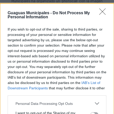
Municipales ha organizado un ‘photocall’ con la imagen
de los Guagüitos en la entrada del teatro, donde el
público se podrá realizar una fotografía de recuerdo del
Guaguas Municipales -
Do Not Process My
evento. Se premiará con un Bono-10 la foto más
Personal Information
divertida enviada al ‘hastag’ de Twitter
#AcrossGuaguas.
If you wish to opt-out of the sale, sharing to third parties, or
Asimismo, la compañía municipal cederá a la asociación
processing of your personal or sensitive information for
Mojo de Caña un paquete de entradas dobles para que
targeted advertising by us, please use the below opt-out
puedan acudir a la función, prevista este próximo fin de
section to confirm your selection. Please note that after your
semana, acompañado en cada caso de un Bono2 para
opt-out request is processed you may continue seeing
poder utilizar la guagua.
interest-based ads based on personal information utilized by
us or personal information disclosed to third parties prior to
La compañía de transporte dispone de servicios al
your opt-out. You may separately opt-out of the further
Teatro Cuyás desde Ciudad Alta con la Línea 33 (parada
disclosure of your personal information by third parties on the
en Primero de Mayo), desde Tamaraceite con la 91 (calle
IAB’s list of downstream participants. This information may
Buenos Aires) a la zona Puerto-Auditorio con las líneas
2, 25 y 17 (Primero de Mayo, San Telmo); o con alguna
also be disclosed by us to third parties on the
IAB’s List of
de las múltiples líneas desde el Cono Sur, Lomo Blanco o
Downstream Participants
that may further disclose it to other
Manuel Becerra en la Estación del Teatro.
third parties.
Personal Data Processing Opt Outs
I want to opt-out of the Sharing of my