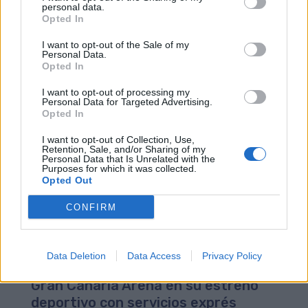
El dispositivo especial de lanzaderas
personal data.
Opted In
se repetirá en el encuentro
Herbalife Gran Canaria-
I want to opt-out of the Sale of my
Personal Data.
Fuenlabrada
Opted In
02/05/2014
I want to opt-out of processing my
Guaguas Municipales (GM) volverá a conectar este
Personal Data for Targeted Advertising.
domingo, 4 de mayo, el pabellón Gran Canaria Arena,
Opted In
escenario del partido entre el Herbalife Gran Canaria y
el Fuenlabrada S.A.D. (12:00 horas), con el Parque de
I want to opt-out of Collection, Use,
Santa Catalina y el Centro Insular de Deportes a través
Retention, Sale, and/or Sharing of my
Personal Data that Is Unrelated with the
de líneas lanzaderas de alta frecuencia. El operativo,
Purposes for which it was collected.
que fue estrenado con éxito ayer, 1 de mayo, en el
Opted Out
partido inaugural contra el F.C. Barcelona, tuvo un
tiempo medio de recorrido de 8 minutos. El dispositivo
CONFIRM
de transporte estará operativo a partir de las 10:00
horas y dispondrá... LEER MÁS
Data Deletion
Data Access
Privacy Policy
Guaguas Municipales conecta el
Gran Canaria Arena en su estreno
deportivo con servicios exprés