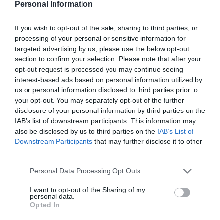
Personal Information
22 (Santa Catalina-La Paterna), 25 (Auditorio-Campus
Universitario) y la 26 (Santa Catalina-Campus
Universitario), 48 (Escaleritas – Campus universitario).
If you wish to opt-out of the sale, sharing to third parties, or
Además, las líneas 1 y 25 contarán con más vehículos
processing of your personal or sensitive information for
durante los festivos y fines de semana, con lo que el
targeted advertising by us, please use the below opt-out
conjunto de líneas regresa al estado anterior al verano.
section to confirm your selection. Please note that after your
Las líneas 12 (Puerto-Hoya de la Plata) y 33
opt-out request is processed you may continue seeing
(Guiniguada-Puerto, por Ciudad Alta) se ajustaron al
interest-based ads based on personal information utilized by
horario de verano desde la festividad de Semana Santa
us or personal information disclosed to third parties prior to
con el objeto de potenciar las conexiones con los
your opt-out. You may separately opt-out of the further
grandes centros de movilidad del litoral de la ciudad y
disclosure of your personal information by third parties on the
facilitar los desplazamientos hacia las playas y las
IAB’s list of downstream participants. This information may
áreas comerciales en el primer momento del año en
also be disclosed by us to third parties on the
IAB’s List of
que se registra un aumento de la demanda de este tipo
Downstream Participants
that may further disclose it to other
de servicio. Esto no cambia el próximo lunes. El horario
third parties.
estival de estas líneas, durante las jornadas de
sábados, domingos y festivos, se mantiene en vigor
Personal Data Processing Opt Outs
hasta el día 6 de octubre.
I want to opt-out of the Sharing of my
Por otro lado, con el inicio del curso universitario
personal data.
regresa la totalidad de servicios que se ofrecen para
Opted In
conectar el Campus Universitario de Tafira. Cabe