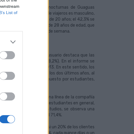
out of the
 downstream
rvamos las tres líneas nocturnas de Guaguas
B’s List of
las 05:35 horas, un 57,4% de viajeros es masculino,
 los usuarios tiene menos de 20 años; el 42,3% se
 lo que ofrece una media de 28 años de edad, que
 de ocio durante los fines de semana.
 el estudio del perfil de usuario destaca que las
na (38%) y estudiante (28,2%). En el informe se
la última medición de 2013. En este sentido, los
o del 39,2% al 42,6% en los dos últimos años, al
lución del colectivo compuesto por estudiantes,
73,3%) toma a diario alguna línea de la compañía
 que lo hace el 86,1%; los estudiantes en general,
ado con los anteriores estudios, se observa una
era del 65% y en 2013 del 71,4%.
n el servicio a diario, casi un 20% de los clientes
 un día a la semana; el 1,9%, cada quince días o un