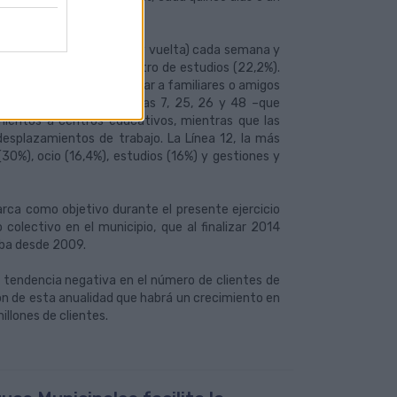
14 viajes (incluido la ida y vuelta) cada semana y
 de trabajo (33,7%) o centro de estudios (22,2%).
udir al médico (6,9%), visitar a familiares o amigos
nos porcentuales, las líneas 7, 25, 26 y 48 –que
mientos a centros educativos, mientras que las
desplazamientos de trabajo. La Línea 12, la más
 (30%), ocio (16,4%), estudios (16%) y gestiones y
marca como objetivo durante el presente ejercicio
 colectivo en el municipio, que al finalizar 2014
zaba desde 2009.
a tendencia negativa en el número de clientes de
ión de esta anualidad que habrá un crecimiento en
illones de clientes.