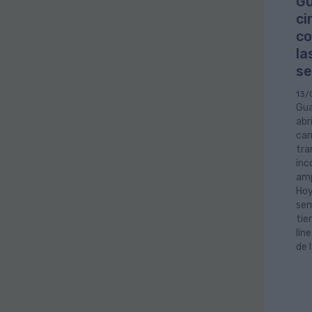
Gu
ci
co
la
se
13/
Gua
abr
car
tra
in
amp
Hoy
sem
tie
lín
de 