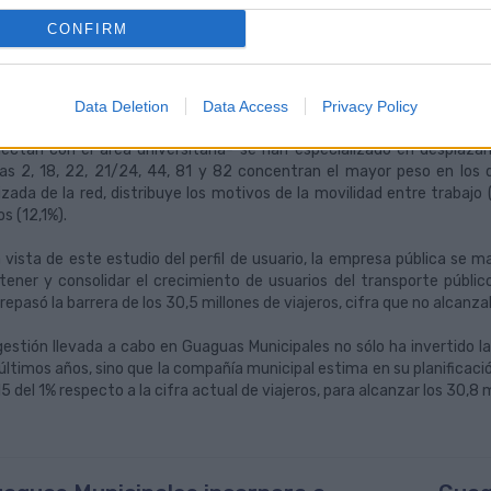
, y el 2% con menor frecuencia.
CONFIRM
 término medio, el usuario de la compañía municipal realiza entre 13 y 
principal motivo que determina el desplazamiento es dirigirse al lugar
esta relación, le siguen el ocio (13,5%), gestiones personales (8,1%), ac
Data Deletion
Data Access
Privacy Policy
1%), ir de compras (3,6%) y otros (5,9%). En este sentido, en térmi
ectan con el área universitaria- se han especializado en desplaza
eas 2, 18, 22, 21/24, 44, 81 y 82 concentran el mayor peso en los 
lizada de la red, distribuye los motivos de la movilidad entre trabajo
os (12,1%).
a vista de este estudio del perfil de usuario, la empresa pública se 
tener y consolidar el crecimiento de usuarios del transporte público
repasó la barrera de los 30,5 millones de viajeros, cifra que no alcan
gestión llevada a cabo en Guaguas Municipales no sólo ha invertido l
 últimos años, sino que la compañía municipal estima en su planificac
5 del 1% respecto a la cifra actual de viajeros, para alcanzar los 30,8 m