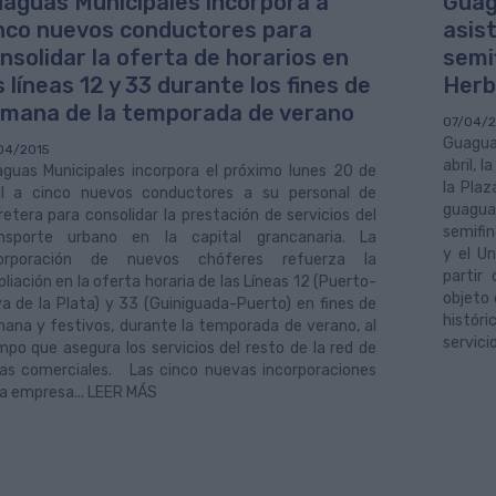
aguas Municipales incorpora a
Guag
nco nuevos conductores para
asis
nsolidar la oferta de horarios en
semif
s líneas 12 y 33 durante los fines de
Herb
mana de la temporada de verano
07/04/2
Guagua
04/2015
abril, 
guas Municipales incorpora el próximo lunes 20 de
la Plaz
il a cinco nuevos conductores a su personal de
guagua
retera para consolidar la prestación de servicios del
semifin
nsporte urbano en la capital grancanaria. La
y el U
corporación de nuevos chóferes refuerza la
partir
liación en la oferta horaria de las Líneas 12 (Puerto-
objeto 
a de la Plata) y 33 (Guiniguada-Puerto) en fines de
históri
ana y festivos, durante la temporada de verano, al
servici
mpo que asegura los servicios del resto de la red de
eas comerciales. Las cinco nuevas incorporaciones
la empresa... LEER MÁS