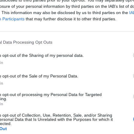
disclosed to third parties prior to your opt-out. You may separately opt-
losure of your personal information by third parties on the IAB’s list of
as mismas coordenadas de género cambian radicalmente si obse
. This information may also be disclosed by us to third parties on the
IA
icipales. En las líneas Luna, que se activan a diario desde las 22:45 a 
Participants
that may further disclose it to other third parties.
nte al 42,6% de usuarias femeninas. En la escala de edad, el 34,6% de
uentra entre los 20 y 30 años; y el 23,3% cuenta con más de 30 años,
ncide mayoritariamente con los jóvenes que se trasladan a los lugares
l Data Processing Opt Outs
jes para trabajo o estudio
cuanto a la situación laboral de los usuarios de Guaguas Municipales,
o opt-out of the Sharing of my personal data.
ncipales ocupaciones de los viajeros son trabajador por cuenta aje
In
erva un significativo aumento del colectivo de ocupados respecto a 
bajadores, ya sean por cuenta ajena o autónomos, se han incrementad
o opt-out of the Sale of my Personal Data.
mpo que los desempleados han disminuido del 18,3% al 14,6%. La evo
In
ilados, amas de casa y rentistas se mantiene estable.
to opt-out of processing my Personal Data for Targeted
cuanto al uso de Guaguas Municipales, tres de cada cuatro viajeros (
ing.
icipal. Esta fidelidad aumenta entre el grupo de edad de 14 a 18 años,
In
8%, y los trabajadores por cuenta ajena, 78,5%. En el dato compar
dencia de aumento del uso diario de Guaguas Municipales, que en 2011 
o opt-out of Collection, Use, Retention, Sale, and/or Sharing
ersonal Data that Is Unrelated with the Purposes for which it
lected.
escala actual de la frecuencia de usuarios, además del 73,3% que utiliza
Out
 el transporte público colectivo 2 o 3 días por semana; el 3,8% lo hace