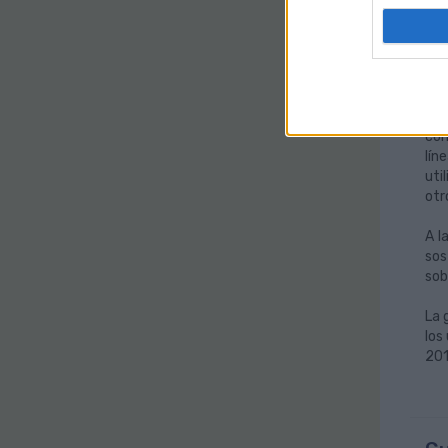
mes
Por
el 
En 
(6,
con
lín
uti
otr
A l
sos
sob
La 
los
201