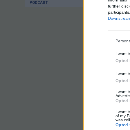
information 
PODCAST
further disc
Est
participants
Mun
Downstream 
fre
enc
coi
Persona
Via
En 
I want t
pri
Opted 
obs
tra
I want t
tie
Opted 
jub
I want 
En 
Advertis
mun
Opted 
83,
ten
I want t
of my P
was col
En 
Opted 
usa