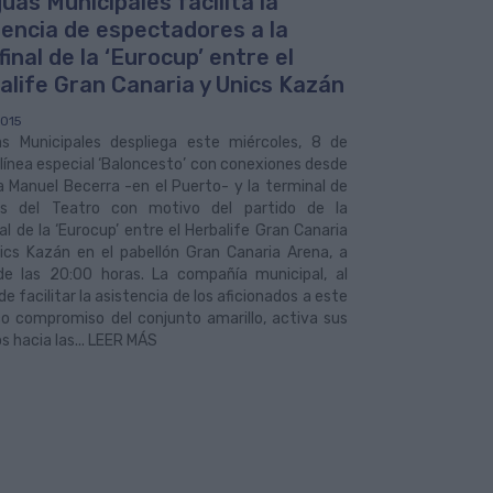
uas Municipales facilita la
tencia de espectadores a la
inal de la ‘Eurocup’ entre el
alife Gran Canaria y Unics Kazán
015
s Municipales despliega este miércoles, 8 de
la línea especial ‘Baloncesto’ con conexiones desde
a Manuel Becerra -en el Puerto- y la terminal de
s del Teatro con motivo del partido de la
al de la ‘Eurocup’ entre el Herbalife Gran Canaria
nics Kazán en el pabellón Gran Canaria Arena, a
 de las 20:00 horas. La compañía municipal, al
de facilitar la asistencia de los aficionados a este
co compromiso del conjunto amarillo, activa sus
os hacia las... LEER MÁS