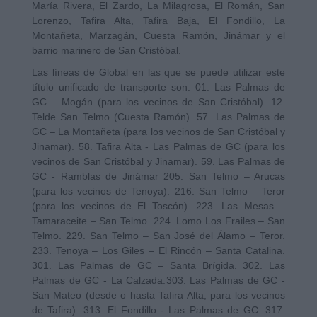
María Rivera, El Zardo, La Milagrosa, El Román, San
Lorenzo, Tafira Alta, Tafira Baja, El Fondillo, La
Montañeta, Marzagán, Cuesta Ramón, Jinámar y el
barrio marinero de San Cristóbal.
Las líneas de Global en las que se puede utilizar este
título unificado de transporte son: 01. Las Palmas de
GC – Mogán (para los vecinos de San Cristóbal). 12.
Telde San Telmo (Cuesta Ramón). 57. Las Palmas de
GC – La Montañeta (para los vecinos de San Cristóbal y
Jinamar). 58. Tafira Alta - Las Palmas de GC (para los
vecinos de San Cristóbal y Jinamar).
59. Las Palmas de
GC - Ramblas de Jiná
mar
205. San Telmo – Arucas
(para los vecinos de Tenoya). 216. San Telmo – Teror
(para los vecinos de El Toscón). 223. Las Mesas –
Tamaraceite – San Telmo. 224. Lomo Los Frailes – San
Telmo. 229. San Telmo – San José del Álamo – Teror.
233. Tenoya – Los Giles – El Rincón – Santa Catalina.
301. Las Palmas de GC – Santa Brígida.
302. Las
Palmas de GC - La Calzada.
303. Las Palmas de GC -
San Mateo (desde o hasta Tafira Alta, para los vecinos
de Tafira). 313. El Fondillo - Las Palmas de GC. 317.