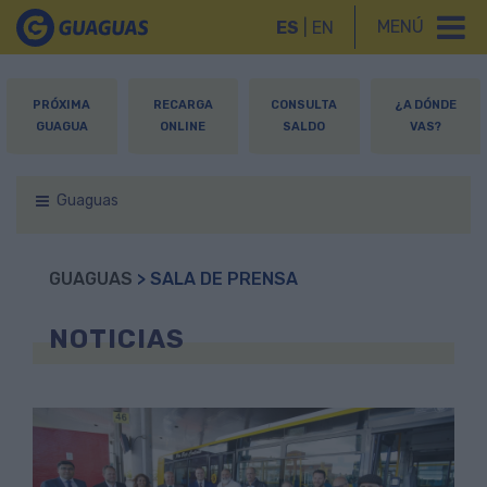
MENÚ
ES
|
EN
PRÓXIMA
RECARGA
CONSULTA
¿A DÓNDE
GUAGUA
ONLINE
SALDO
VAS?
Guaguas
GUAGUAS
> SALA DE PRENSA
NOTICIAS