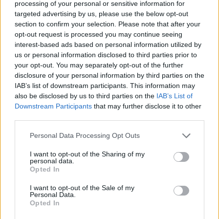
processing of your personal or sensitive information for
en un mismo título podrá acceder a las distintas líneas
targeted advertising by us, please use the below opt-out
de Guaguas Municipales y a las de Global que recoge
section to confirm your selection. Please note that after your
este acuerdo. Para no incurrir en duplicidad, la anterior
opt-out request is processed you may continue seeing
tarjeta del usuario será dada de baja. También se puede
interest-based ads based on personal information utilized by
tramitar directamente en nuestras oficinas comerciales
us or personal information disclosed to third parties prior to
o en la estación de San Telmo.
your opt-out. You may separately opt-out of the further
Los títulos de transporte de Guaguas Municipales que
disclosure of your personal information by third parties on the
se incorporan a esta oferta son los de Familia
IAB’s list of downstream participants. This information may
Numerosa General, Familia Numerosa Especial, Bono
also be disclosed by us to third parties on the
IAB’s List of
Solidario, Jubilados (según los términos actuales) y el
Downstream Participants
that may further disclose it to other
de Estudiantes. Estos títulos presentan un descuento
third parties.
sobre el precio base de Guaguas Municipales (1,40 del
abono directo o 0,85 del Bono Guagua Sin Contacto) y
Personal Data Processing Opt Outs
que se ofrecen al cliente gracias a una subvención
I want to opt-out of the Sharing of my
tarifaria por parte del Ayuntamiento de Las Palmas de
personal data.
Gran Canaria, que en la actualidad contempla una
Opted In
inversión de 3,8 millones de euros, y que en el caso de
esta tarifa unificada también cuenta con una
I want to opt-out of the Sale of my
Personal Data.
participación de la Autoridad Única del Transporte.
Opted In
Estos títulos son de uso personal e intransferible, por lo