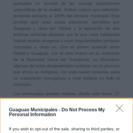
puntuales en función de las nuevas expansiones
urbanísticas de la ciudad. Ambas cubren una extensión
territorial cercana al 100% del término municipal. Esto
produjo que unas zonas estuvieran atendidas por
Guaguas y otras por Global y la aplicación de dos
políticas tarifarias distintas, por lo que unos habitantes
habían podido acogerse a unas singularidades tarifarias
concretas y otras no. Con el primer acuerdo entre
Global y Guaguas, con el visto bueno en su momento
de la Autoridad Única del Transporte, se eliminaron
algunas de estas desigualdades tarifarias en un proceso
que ahora se completa, con este nuevo convenio, para
un tratamiento homogéneo a nivel tarifario en todo el
municipio.
Los interesados pueden realizar, desde este lunes, 27
de marzo, los trámites pertinentes a través de
www.guaguas.com
. Para ello debe rellenar el formulario
Guaguas Municipales -
Do Not Process My
correspondiente, adjuntar una foto y aportar una copia
Personal Information
del DNI. Además, deben indicar en qué oficina de
Guaguas Municipales desea recoger su tarjeta. Esta
If you wish to opt-out of the sale, sharing to third parties, or
nueva tarjeta unificada invalida las anteriores, por lo que